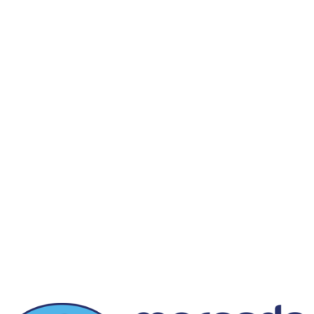
informaciones
Sobre la Tienda
Información de Despachos
Cambios o Devoluciones
Preguntas Frecuentes
Términos y Condiciones
Contacto
Servicio al cliente
Horario: Lunes a Viernes 11:00 a 18:00 hrs
milaliterariacl@gmail.com
@milatienda
Fanpage
MÉTODOS DE PAGO