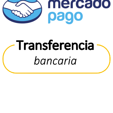
© 2023
MILA LITERARIA
- DISEÑADO POR
SYDE.CL