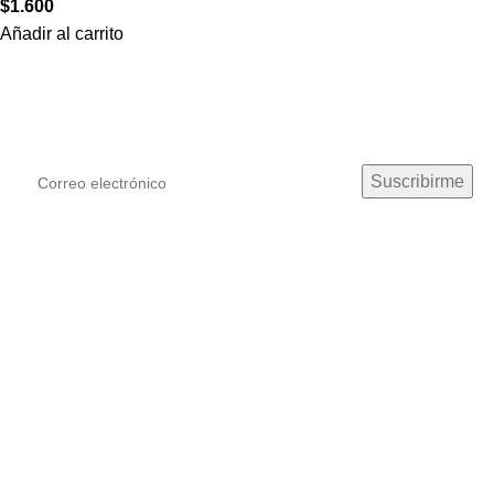
$
1.600
Añadir al carrito
¡Suscríbete!
Podras recibir las últimas novedades y ofertas de Mila ♡
Mila Literaria Spa
informaciones
Sobre la Tienda
Información de Despachos
Cambios o Devoluciones
Preguntas Frecuentes
Términos y Condiciones