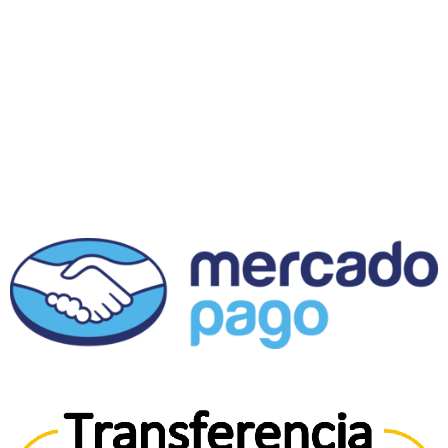
Contacto
Servicio al cliente
Horario: Lunes a Viernes 11:00 a 18:00 hrs
milaliterariacl@gmail.com
@milatienda
Fanpage
MÉTODOS DE PAGO