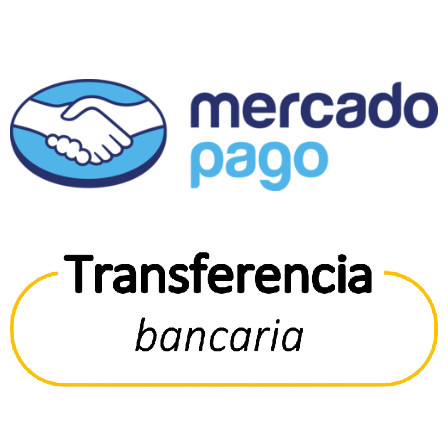
Fanpage
MÉTODOS DE PAGO
© 2023
MILA LITERARIA
- DISEÑADO POR
SYDE.CL