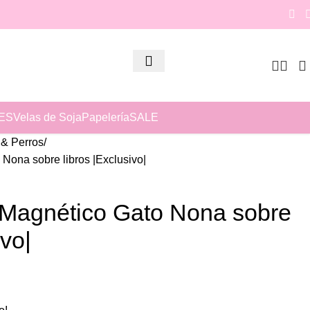
ES
Velas de Soja
Papelería
SALE
 & Perros
Nona sobre libros |Exclusivo|
Magnético Gato Nona sobre
ivo|