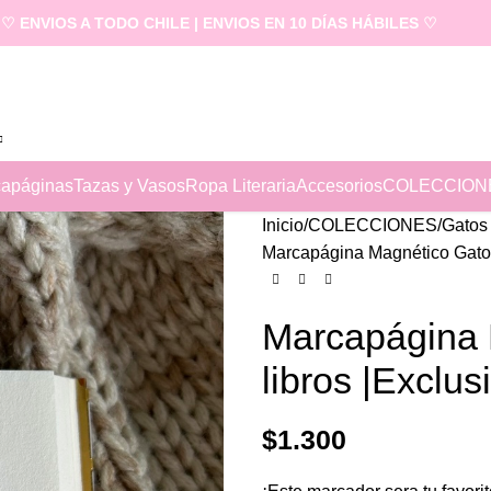
♡ ENVIOS A TODO CHILE | ENVIOS EN 10 DÍAS HÁBILES ♡
apáginas
Tazas y Vasos
Ropa Literaria
Accesorios
COLECCION
Inicio
COLECCIONES
Gatos
Marcapágina Magnético Gato 
Marcapágina 
libros |Exclus
$
1.300