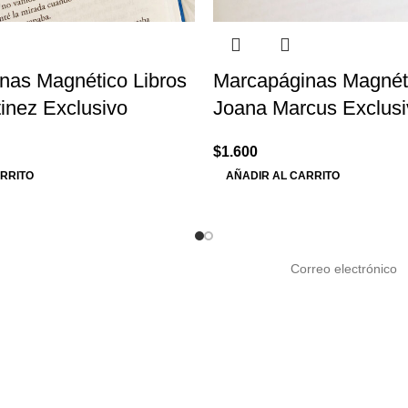
nas Magnético Libros
Marcapáginas Magnéti
inez Exclusivo
Joana Marcus Exclusi
$
1.600
ARRITO
AÑADIR AL CARRITO
y ofertas de Mila ♡
aciones
Servicio al cliente
la Tienda
Horario: Lunes a Viernes 11:0
ación de Despachos
18:00 hrs