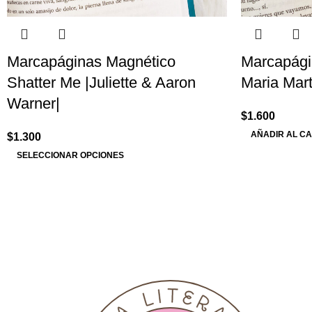
Marcapáginas Magnético
Marcapági
Shatter Me |Juliette & Aaron
Maria Mart
Warner|
$
1.600
AÑADIR AL C
$
1.300
SELECCIONAR OPCIONES
¡Suscríbete!
Podras recibir las últimas novedades 
Mila Literaria Spa
inform
Sobre 
Inform