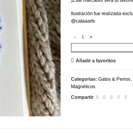
¡Este marcador sera tu favorit
Ilustración fue realizada exc
@cataaarts
Añadir a favoritos
Categorías:
Gatos & Perros
,
Magnéticos
Compartir