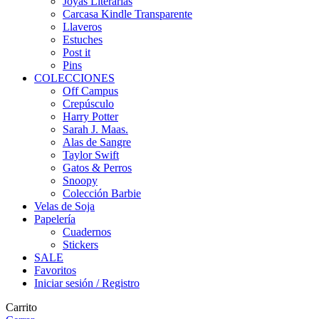
Joyas Literarias
Carcasa Kindle Transparente
Llaveros
Estuches
Post it
Pins
COLECCIONES
Off Campus
Crepúsculo
Harry Potter
Sarah J. Maas.
Alas de Sangre
Taylor Swift
Gatos & Perros
Snoopy
Colección Barbie
Velas de Soja
Papelería
Cuadernos
Stickers
SALE
Favoritos
Iniciar sesión / Registro
Carrito