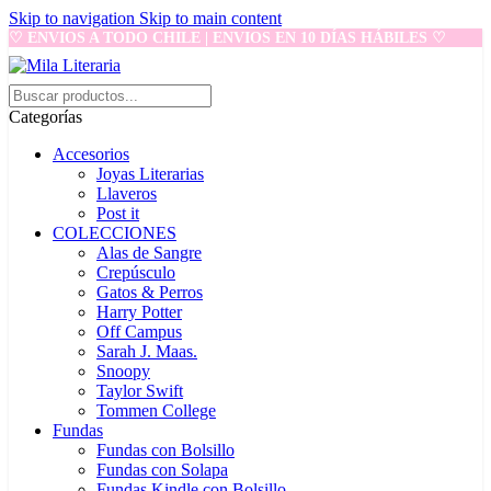
Skip to navigation
Skip to main content
♡ ENVIOS A TODO CHILE | ENVIOS EN 10 DÍAS HÁBILES ♡
Categorías
Accesorios
Joyas Literarias
Llaveros
Post it
COLECCIONES
Alas de Sangre
Crepúsculo
Gatos & Perros
Harry Potter
Off Campus
Sarah J. Maas.
Snoopy
Taylor Swift
Tommen College
Fundas
Fundas con Bolsillo
Fundas con Solapa
Fundas Kindle con Bolsillo