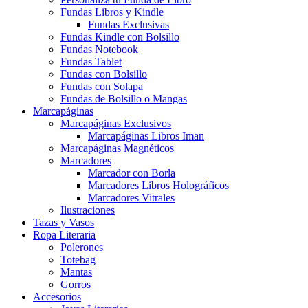
Fundas Libros y Kindle
Fundas Exclusivas
Fundas Kindle con Bolsillo
Fundas Notebook
Fundas Tablet
Fundas con Bolsillo
Fundas con Solapa
Fundas de Bolsillo o Mangas
Marcapáginas
Marcapáginas Exclusivos
Marcapáginas Libros Iman
Marcapáginas Magnéticos
Marcadores
Marcador con Borla
Marcadores Libros Holográficos
Marcadores Vitrales
Ilustraciones
Tazas y Vasos
Ropa Literaria
Polerones
Totebag
Mantas
Gorros
Accesorios