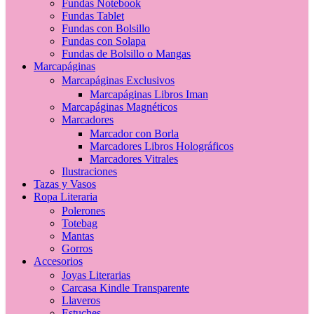
Fundas Notebook
Fundas Tablet
Fundas con Bolsillo
Fundas con Solapa
Fundas de Bolsillo o Mangas
Marcapáginas
Marcapáginas Exclusivos
Marcapáginas Libros Iman
Marcapáginas Magnéticos
Marcadores
Marcador con Borla
Marcadores Libros Holográficos
Marcadores Vitrales
Ilustraciones
Tazas y Vasos
Ropa Literaria
Polerones
Totebag
Mantas
Gorros
Accesorios
Joyas Literarias
Carcasa Kindle Transparente
Llaveros
Estuches