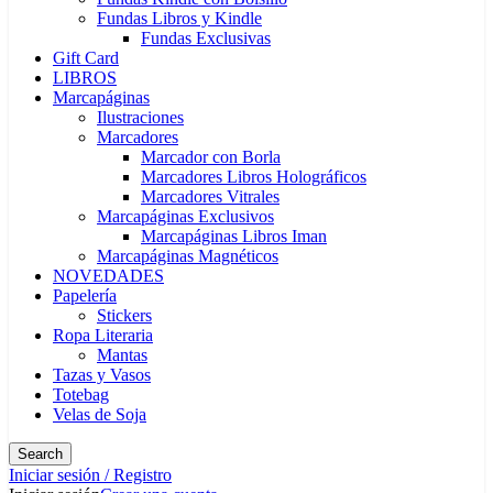
Fundas Libros y Kindle
Fundas Exclusivas
Gift Card
LIBROS
Marcapáginas
Ilustraciones
Marcadores
Marcador con Borla
Marcadores Libros Holográficos
Marcadores Vitrales
Marcapáginas Exclusivos
Marcapáginas Libros Iman
Marcapáginas Magnéticos
NOVEDADES
Papelería
Stickers
Ropa Literaria
Mantas
Tazas y Vasos
Totebag
Velas de Soja
Search
Iniciar sesión / Registro