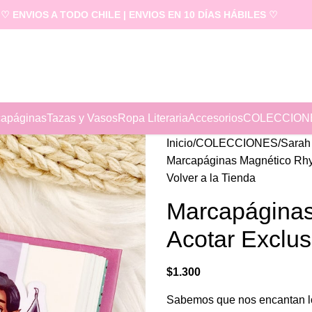
♡ ENVIOS A TODO CHILE | ENVIOS EN 10 DÍAS HÁBILES ♡
apáginas
Tazas y Vasos
Ropa Literaria
Accesorios
COLECCION
Inicio
COLECCIONES
Sarah
Marcapáginas Magnético Rhys
Volver a la Tienda
Marcapáginas
Acotar Exclus
$
1.300
Sabemos que nos encantan lo