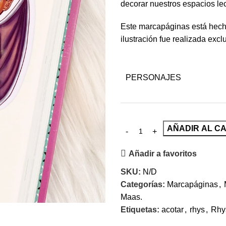
decorar nuestros espacios lec
Este marcapáginas está hech
ilustración fue realizada exc
PERSONAJES
AÑADIR AL C
Añadir a favoritos
SKU:
N/D
Categorías:
Marcapáginas
,
Maas.
Etiquetas:
acotar
,
rhys
,
Rhys