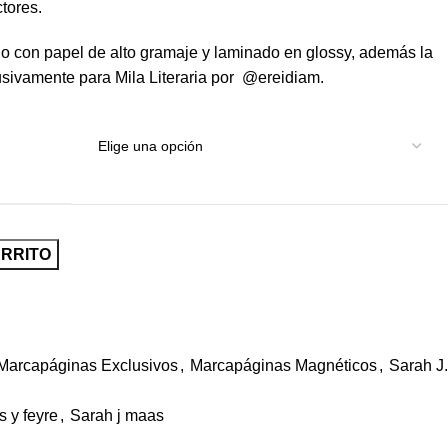
tores.
o con papel de alto gramaje y laminado en glossy, además la
lusivamente para Mila Literaria por @ereidiam.
ARRITO
Marcapáginas Exclusivos
,
Marcapáginas Magnéticos
,
Sarah J.
 y feyre
,
Sarah j maas