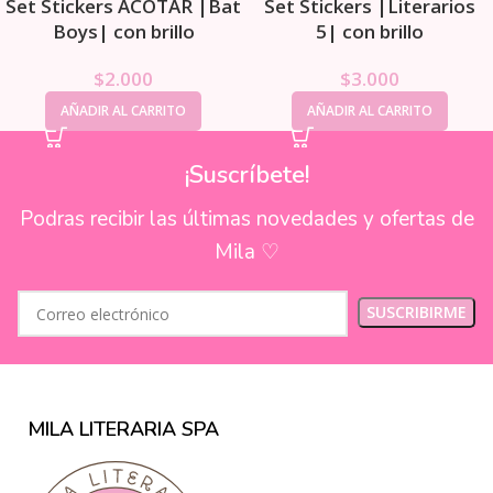
Set Stickers ACOTAR |Bat
Set Stickers |Literarios
Boys| con brillo
5| con brillo
$
2.000
$
3.000
AÑADIR AL CARRITO
AÑADIR AL CARRITO
¡Suscríbete!
Podras recibir las últimas novedades y ofertas de
Mila ♡
MILA LITERARIA SPA