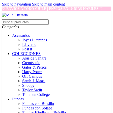
Skip to navigation
Skip to main content
♡ ENVIOS A TODO CHILE | ENVIOS EN 10 DÍAS HÁBILES ♡
Categorías
Accesorios
Joyas Literarias
Llaveros
Post it
COLECCIONES
Alas de Sangre
Crepúsculo
Gatos & Perros
Harry Potter
Off Campus
Sarah J. Maas.
Snoopy
Taylor Swift
Tommen College
Fundas
Fundas con Bolsillo
Fundas con Solapa
Fundas Kindle con Bolsillo