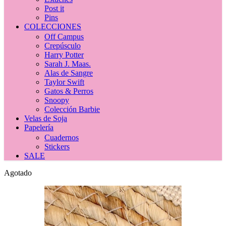
Post it
Pins
COLECCIONES
Off Campus
Crepúsculo
Harry Potter
Sarah J. Maas.
Alas de Sangre
Taylor Swift
Gatos & Perros
Snoopy
Colección Barbie
Velas de Soja
Papelería
Cuadernos
Stickers
SALE
Agotado