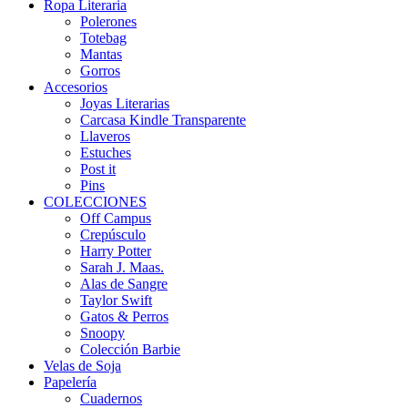
Ropa Literaria
Polerones
Totebag
Mantas
Gorros
Accesorios
Joyas Literarias
Carcasa Kindle Transparente
Llaveros
Estuches
Post it
Pins
COLECCIONES
Off Campus
Crepúsculo
Harry Potter
Sarah J. Maas.
Alas de Sangre
Taylor Swift
Gatos & Perros
Snoopy
Colección Barbie
Velas de Soja
Papelería
Cuadernos