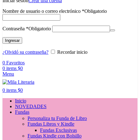
Iniciar sesión
Crear una cuenta
Nombre de usuario o correo electrónico
*
Obligatorio
Contraseña
*
Obligatorio
Ingresar
¿Olvidó su contraseña?
Recordar inicio
0
Favoritos
0
items
$
0
Menu
0
items
$
0
Inicio
NOVEDADES
Fundas
Personaliza tu Funda de Libro
Fundas Libros y Kindle
Fundas Exclusivas
Fundas Kindle con Bolsillo