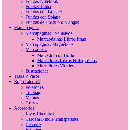
Fundas Notebook
Fundas Tablet
Fundas con Bolsillo
Fundas con Solapa
Fundas de Bolsillo o Mangas
Marcapáginas
Marcapáginas Exclusivos
Marcapáginas Libros Iman
Marcapáginas Magnéticos
Marcadores
Marcador con Borla
Marcadores Libros Holográficos
Marcadores Vitrales
Ilustraciones
Tazas y Vasos
Ropa Literaria
Polerones
Totebag
Mantas
Gorros
Accesorios
Joyas Literarias
Carcasa Kindle Transparente
Llaveros
Estuches