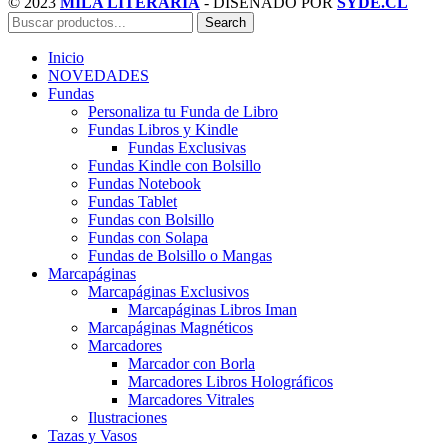
© 2023
MILA LITERARIA
- DISEÑADO POR
SYDE.CL
Search
Inicio
NOVEDADES
Fundas
Personaliza tu Funda de Libro
Fundas Libros y Kindle
Fundas Exclusivas
Fundas Kindle con Bolsillo
Fundas Notebook
Fundas Tablet
Fundas con Bolsillo
Fundas con Solapa
Fundas de Bolsillo o Mangas
Marcapáginas
Marcapáginas Exclusivos
Marcapáginas Libros Iman
Marcapáginas Magnéticos
Marcadores
Marcador con Borla
Marcadores Libros Holográficos
Marcadores Vitrales
Ilustraciones
Tazas y Vasos