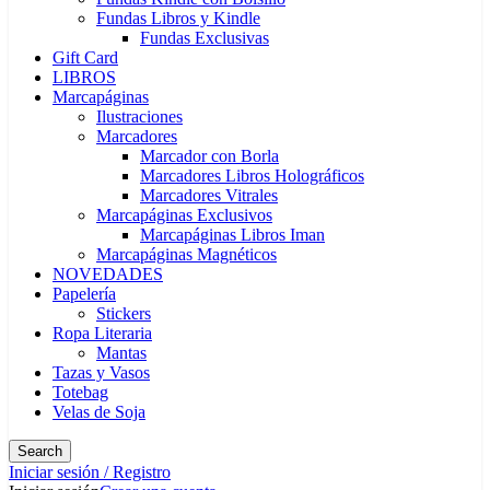
Fundas Libros y Kindle
Fundas Exclusivas
Gift Card
LIBROS
Marcapáginas
Ilustraciones
Marcadores
Marcador con Borla
Marcadores Libros Holográficos
Marcadores Vitrales
Marcapáginas Exclusivos
Marcapáginas Libros Iman
Marcapáginas Magnéticos
NOVEDADES
Papelería
Stickers
Ropa Literaria
Mantas
Tazas y Vasos
Totebag
Velas de Soja
Search
Iniciar sesión / Registro