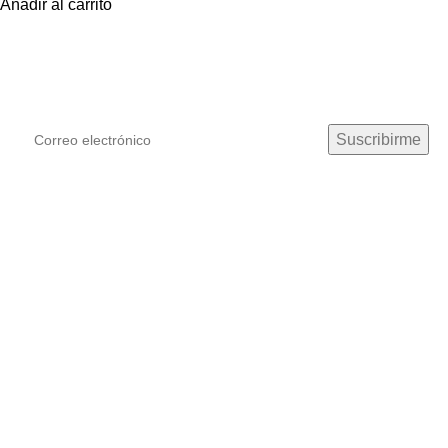
Añadir al carrito
¡Suscríbete!
Podras recibir las últimas novedades y ofertas de Mila ♡
Mila Literaria Spa
informaciones
Sobre la Tienda
Información de Despachos
Cambios o Devoluciones
Preguntas Frecuentes
Términos y Condiciones
Contacto