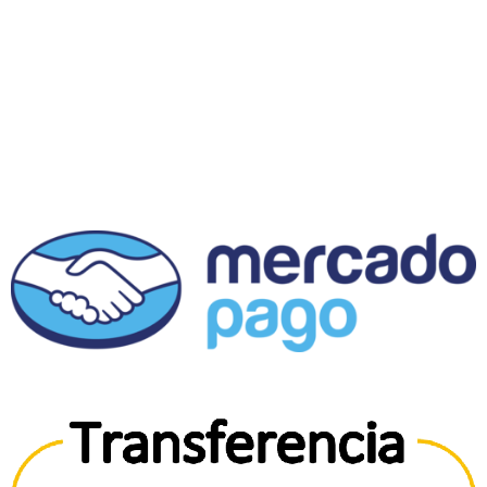
Servicio al cliente
Horario: Lunes a Viernes 11:00 a 18:00 hrs
milaliterariacl@gmail.com
@milatienda
Fanpage
MÉTODOS DE PAGO